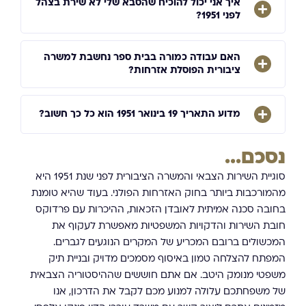
איך אני יכול להוכיח שהסבא שלי לא שירת בצהל
לפני 1951?
האם עבודה כמורה בבית ספר נחשבת למשרה
ציבורית הפוסלת אזרחות?
מדוע התאריך 19 בינואר 1951 הוא כל כך חשוב?
נסכם...
סוגיית השירות הצבאי והמשרה הציבורית לפני שנת 1951 היא
מהמורכבות ביותר בחוק האזרחות הפולני. בעוד שהיא טומנת
בחובה סכנה אמיתית לאובדן הזכאות, ההיכרות עם פרדוקס
חובת השירות והדקויות המשפטיות מאפשרת לעקוף את
המכשולים ברובם המכריע של המקרים הנוגעים לגברים.
המפתח להצלחה טמון באיסוף מסמכים מדויק ובניית תיק
משפטי מנומק היטב. אם אתם חוששים שההיסטוריה הצבאית
של משפחתכם עלולה למנוע מכם לקבל את הדרכון, אנו