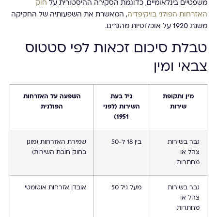
משפטיים בינלאומיים, כדוגמת הסקירה ההיסטורית על
חוק
האזרחות הפולני בויקיפדיה
, המאשרת את השפעותיה של החקיקה
משנת 1920 על אוכלוסיות מהגרים.
טבלת סיכום זכאות לפי סטטוס
צבאי ומין
מין ותקופת
גיל בעת
השפעה על האזרחות
שירות
השירות (לפני
הפולנית
1951)
גבר בשירות
בין 18 ל-50
שמירת האזרחות (מוגן
צהל או
בחוק חובת השירות)
מחתרות
גבר בשירות
מעל גיל 50
אובדן אזרחות אוטומטי
צהל או
מחתרות