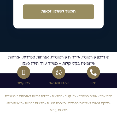
המשך לשאלון זכאות
© דרכון פורטוגלי, אזרחות פורטוגלית, אזרחות ספרדית, אזרחות
אירופאית בקלי קלות – משרד עו”ד הילה פינקו
חייגו
שלחו ווטסאפ
צרו קשר
מפת אתר
·
אודות המשרד
·
צרו קשר
·
המלצות
·
בדיקת זכאות לאזרחות פורטוגלית
·
בדיקת זכאות לאזרחות ספרדית
·
הצהרת נגישות
·
מדיניות פרטיות
·
תנאי שימוש
·
מדיניות עוגיות