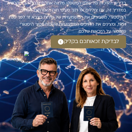
בדירוגי האיכות של עולם המשפט, מלווה אתכם בנבכי הבירוקרטיה.
במדריך זה, אנו צוללים אל תוך סעיפי חוק האזרחות הפולני
ההיסטורי, מסבירים את המשמעויות של שירות בצבא זר לפני שנת
1951, ומציגים את הדרכים המקצועיות להוכיח פטור היסטורי
שישמור על הזכאות שלכם.
לבדיקת זכאותכם בקליק