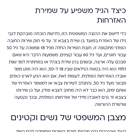
כיצד הגיל משפיע על שמירת
האזרחות
כדי ליישם את ההגנה המשפטית הזו, נדרשת הוכחה מובהקת לגבי
גילו של האזרח במועד בו שירת בצבא זר. על פי חוק שירות החובה
הפולני מתקופה זו, חובת השירות החלה מגיל 18 ונמשכה עד גיל 50
עבור חוגרים, ועד גיל 60 עבור קצינים. משמעות הדבר היא שאם
סבכם עלה ארצה, ובשנים בהן שירת בצהל או במחתרת לפני שנת
1951 הוא היה בטווח הגילאים שבין 18 ל-50, הוא היה מוגן מפני
אובדן האזרחות הפולנית. לעומת זאת, אם הוא הגיע לארץ כאדם
מבוגר מעל גיל 50, והתנדב לשירות צבאי או למשמר האזרחי של
אותם ימים, הוא כבר לא היה מחויב לצבא פולין, ועל כן שירותו
בצבא זר גרם לאובדן מיידי של אזרחותו הפולנית, ובכך נקטעה
שרשרת ההורשה.
מצבן המשפטי של נשים וקטינים
בעוד שהגברים נהנו מהגנת חובת השירות שסיפקה להם רשת