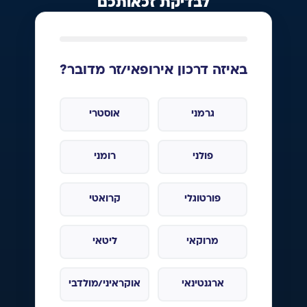
לבדיקת זכאותכם
באיזה דרכון אירופאי/זר מדובר?
גרמני
אוסטרי
פולני
רומני
פורטוגלי
קרואטי
מרוקאי
ליטאי
ארגנטינאי
אוקראיני/מולדבי