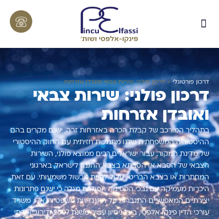
דרכון פורטוגלי
»
דרכון פולני: שירות צבאי ואובדן אזרחות
דרכון פולני: שירות צבאי
ואובדן אזרחות
בתהליך המורכב של קבלת הכרה באזרחות זרה, ישנם מקרים בהם
ההיסטוריה המשפחתית שלנו מתנגשת חזיתית עם החוק ההיסטורי
של מדינת המקור. עבור ישראלים רבים ממוצא פולני, השירות
הצבאי של הסבא או הסבתא בצבא ההגנה לישראל, בארגוני
המחתרות או בצבא הבריטי, עלול להוות מכשול משמעותי. עם זאת,
היכרות מעמיקה עם נבכי הפסיקה הפולנית מגלה כי ישנם פתרונות
יצירתיים המאפשרים התגברות על התנגדויות משפטיות אלו. משרד
עורכי הדין פינקו אלפסי, בעל ניסיון עשיר משנת 2007 ודירוג יוקרתי