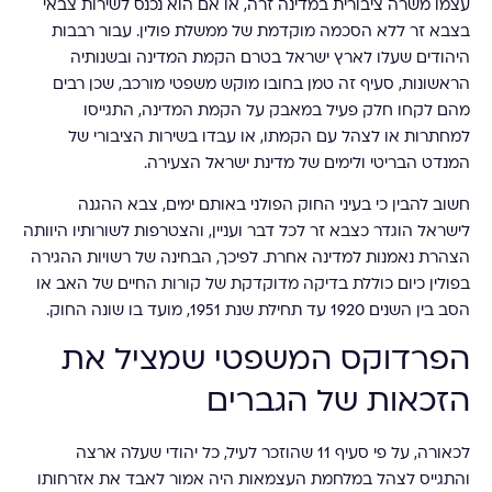
עצמו משרה ציבורית במדינה זרה, או אם הוא נכנס לשירות צבאי
בצבא זר ללא הסכמה מוקדמת של ממשלת פולין. עבור רבבות
היהודים שעלו לארץ ישראל בטרם הקמת המדינה ובשנותיה
הראשונות, סעיף זה טמן בחובו מוקש משפטי מורכב, שכן רבים
מהם לקחו חלק פעיל במאבק על הקמת המדינה, התגייסו
למחתרות או לצהל עם הקמתו, או עבדו בשירות הציבורי של
המנדט הבריטי ולימים של מדינת ישראל הצעירה.
חשוב להבין כי בעיני החוק הפולני באותם ימים, צבא ההגנה
לישראל הוגדר כצבא זר לכל דבר ועניין, והצטרפות לשורותיו היוותה
הצהרת נאמנות למדינה אחרת. לפיכך, הבחינה של רשויות ההגירה
בפולין כיום כוללת בדיקה מדוקדקת של קורות החיים של האב או
הסב בין השנים 1920 עד תחילת שנת 1951, מועד בו שונה החוק.
הפרדוקס המשפטי שמציל את
הזכאות של הגברים
לכאורה, על פי סעיף 11 שהוזכר לעיל, כל יהודי שעלה ארצה
והתגייס לצהל במלחמת העצמאות היה אמור לאבד את אזרחותו