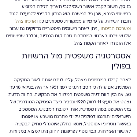
בנוסף, חשוב לקבל אישור רשמי לגבי תאריך הלידה המופיע
ברישומי הצבא, שכן גיל המשרת הוא הנתון הקריטי להפעלת הגנת
חובת השירות. על פי מידע ממקורות סמכותיים כגון
ארכיון צהל
ומערכת הביטחון
, ניתן לאתר רישומים היסטוריים מדויקים גם עבור
אלו ששירתו בארגוני המחתרות טרם קום המדינה, ובלבד שרישומים
אלו הוסדרו לאחר הקמת צהל.
אסטרטגיה משפטית מול הרשויות
בפולין
לאחר קבלת המסמכים מצהל, עלינו לנתח אותם לאור החקיקה
הפולנית. אם עולה כי הסב התגייס לפני 1951 אך היה בגילאי 18 עד
50, אנו נכין חוות דעת משפטית המלווה את הבקשה. בחוות הדעת
נצטט את סעיף 11 לחוק 1920 ונסביר כיצד הפסיקה המודרנית של
בתי המשפט בפולין מפרשת אותו לטובת המבקש. המסמכים
הישראלים יתורגמו לפולנית על ידי מתרגם מושבע או יאומתו
באישור נוטריוני ואפוסטיל, ויוגשו כחלק אינטגרלי מתיק הבקשה
לאישור האזרחות. גיבוי נוסף לפרשנות החוק ניתן למצוא במקורות