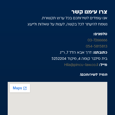
צרו עימנו קשר
אנו עומדים לשירותכם בכל ערוץ תקשורת.
נשמח להיעתר לכל בקשה, לענות על שאלות ולייעץ.
טלפונים:
03-7266666
054-5815813
כתובתנו:
דרך אבא הלל 7, ר”ג
בית סילבר קומה 4, מיקוד 5252204
מייל:
Hila@pincu-law.co.il
תמיד לשירותכם!