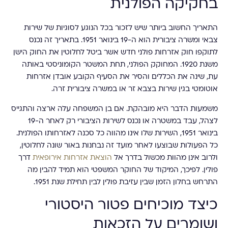
בחקיקה הפולנית
התאריך החשוב ביותר שיש לזכור בכל הנוגע לסוגיות של שירות
צבאי ומשרה ציבורית הוא ה-19 בינואר 1951. בתאריך זה נכנס
לתוקפו חוק אזרחות פולני חדש אשר ביטל לחלוטין את החוק הישן
משנת 1920. המחוקק הפולני, תחת המשטר הקומוניסטי באותה
עת, שינה את הכללים והסיר את הסעיף הקובע אובדן אזרחות
אוטומטי בגין שירות בצבא זר או במשרה ציבורית זרה.
משמעות הדבר היא מובהקת. אם בן המשפחה עלה ארצה והתגייס
לצהל, עבד במשטרה או נכנס לשירות הציבורי רק לאחר ה-19
בינואר 1951, השירות שלו אינו מהווה כל סכנה לאזרחותו הפולנית.
כל הפעולות שבוצעו לאחר מועד זה נבחנות באור שונה לחלוטין,
ולרוב אינן מהוות מכשול בדרך אל
הוצאת אזרחות אירופאית
דרך
פולין. לפיכך, המיקוד של החוקר המשפטי הוא תמיד להבין מה
התרחש בחלון הזמן שבין עזיבת פולין לבין תחילת שנת 1951.
כיצד מוכיחים פטור היסטורי
ושומרים על הזכאות