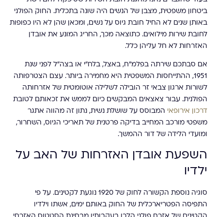
ביטחון משפטית, מצבן של הנשים היה שונה בתכלית. החוק הפולני
באותן שנים לא החיל חובת גיוס על נשים, ומכאן שהן לא היו כפופות
לחובת שירות מילואים. כתוצאה מכך, החריג המונע את אובדן
האזרחות לא חל עליהן כלל.
אם סבתכם שירתה בפלמ"ח, באצל, בלח"י או בצה"ל לפני שנת
1951, ההתייחסות המשפטית היא מחמירה ביותר. עצם הצטרפותה
לשורות ארגון צבאי זר הובילה לשלילה אוטומטית של אזרחותה
הפולנית. עבור צאצאים המבקשים כיום לממש את זכאותם לטובת
דרכון אירופאי
המבוסס על שושלת נשית, נתון זה מהווה אתגר
משפטי מורכב המחייב בדיקה פרטנית של תאריכי הגיוס, השחרור,
ומועדי הלידה של דור ההמשך.
השפעת אובדן האזרחות של האב על
ילדיו
סוגיה נוספת הקשורה לחוק של 1920 נוגעת לקטינים. על פי
התפיסה הפטריארכלית של החוק באותם ימים, אשתו וילדיו
הקטינים של אזרח פולני הלכו בעקבותיו מבחינת הסטטוס האזרחי.