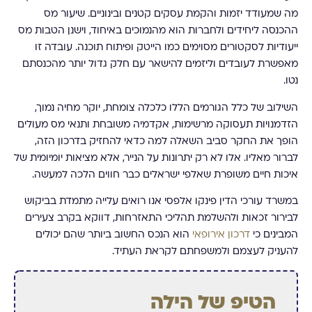
מה שמעודד יזמות והקמת עסקים קטנים ובינוניים. שיעור מס
ההכנסה ליחידים ולחברות הוא מהנמוכים באיחוד, וישנן הטבות מס
ייעודיות לסקטורים מסוימים כמו הייטק ופיתוח תוכנה. עובדה זו
מאפשרת לעובדים וליזמים להישאר עם חלק גדול יותר מהכנסתם
נטו.
השילוב של כלל הגורמים הללו כלכלה צומחת, יוקר מחיה נמוך,
הזדמנויות תעסוקה מרשימות, אקדמיה משובחת ותנאי מס מעולים
הופך את החקר סביב השאלה למה כדאי להחזיק בדרכון הזה,
לברור מאליו. אלו לא רק יתרונות על הנייר, אלא מציאות יומיומית של
איכות חיים משופרת שאלפי ישראלים כבר חווים הלכה למעשה.
במשרד עורכי הדין פינקו אלפסי אנו רואים עלייה מתמדת בביקוש
לבירור זכאות ולהשלמת תהליכי התאזרחות, דווקא בקרב צעירים
המבינים כי
דרכון אירופאי
הוא הנכס החשוב ביותר שהם יכולים
להעניק לעצמם ולמשפחתם לקראת העתיד.
הטיפ של הילה