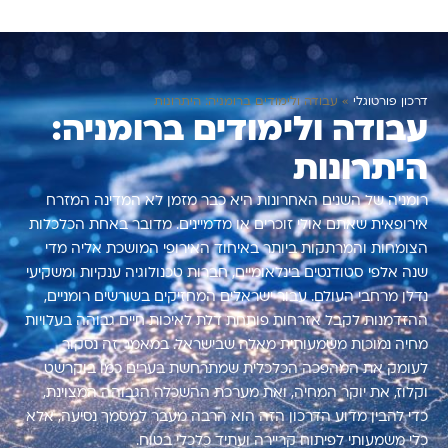
דרכון פורטוגלי
»
עבודה ולימודים ברומניה: היתרונות
עבודה ולימודים ברומניה:
היתרונות
רומניה של השנים האחרונות היא כבר מזמן לא המדינה המזרח
אירופאית שאתם אולי זוכרים או מדמיינים. מדובר באחת הכלכלות
הצומחות והמרתקות ביותר באיחוד האירופי המושכת אליה מדי
שנה אלפי סטודנטים בינלאומיים, חברות טכנולוגיה ענקיות ומשקיעי
נדלן מרחבי העולם. עבור ישראלים המחזיקים בשורשים רומניים,
ההזדמנות לקבל אזרחות פותחת דלת לאיכות חיים גבוהה בעלויות
מחיה נמוכות משמעותית מאלה שבישראל. במאמר זה נסקור
לעומק את המהפכה הכלכלית שמתרחשת בערים כמו בוקרשט
וקלוז, את יוקר המחיה, ואת מערכת ההשכלה הגבוהה המצוינת,
כדי להבין מדוע הדרכון הזה הוא הרבה מעבר למסמך נסיעה, אלא
כלי משמעותי לפיתוח קריירה ועתיד כלכלי בטוח.