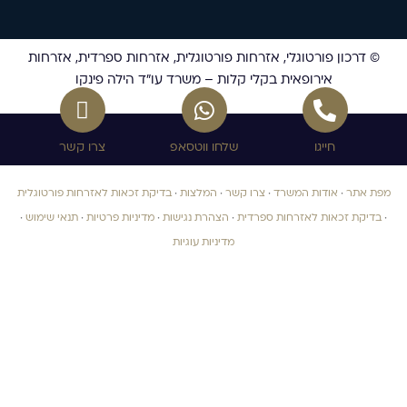
© דרכון פורטוגלי, אזרחות פורטוגלית, אזרחות ספרדית, אזרחות
אירופאית בקלי קלות – משרד עו”ד הילה פינקו
חייגו
שלחו ווטסאפ
צרו קשר
מפת אתר
·
אודות המשרד
·
צרו קשר
·
המלצות
·
בדיקת זכאות לאזרחות פורטוגלית
·
בדיקת זכאות לאזרחות ספרדית
·
הצהרת נגישות
·
מדיניות פרטיות
·
תנאי שימוש
·
מדיניות עוגיות