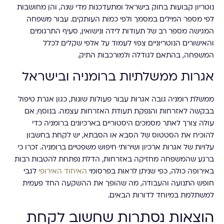
נוטריון קבועות בחוק בישראל ומתעדכנות מדי שנה, והן מחושבות
לפי מספר המילים במסמך ולפי כמות העותקים. עבור משפחה
המגישה מספר רב של תעודות לידה ונישואין, סעיף התרגומים
והאישורים הנוטריוניים צפוי לעמוד על אלפי שקלים לכלל
המשפחה, בהתאם לגודלה ולמורכבות התיק.
אגרות ממשלתיות ברומניה ובישראל
ממשלת רומניה גובה אגרות עבור פעולות שונות, כגון אגרת טיפול
בבקשה לאזרחות והנפקת תעודת האזרחות עצמה. בנוסף, אם
עולה צורך לאתר מסמכים היסטוריים בארכיונים ברומניה כדי
להוכיח את הסטטוס של הסבא או הסבתא, יש לקחת בחשבון
עלויות של אגרות ארכיון ושירותי חיפוש משפטיים ברומניה. זכרו כי
ברגע שהמשפחה מחזיקה באזרחות, הדלת נפתחת להטבות רבות
באירופה כולה, כפי שניתן לראות בפרסומי
האיחוד האירופי
לגבי
חופש התנועה והעבודה, מה שהופך את ההשקעה החד פעמית
למשתלמת במיוחד לדורות הבאים.
הוצאות נסתרות שחשוב לקחת