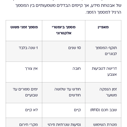
של אבטחת מידע, אך קיימים הבדלים משמעותיים בין המסמך
הרגיל למסמך הזמני.
מאפיין
מסמך ביומטרי
מסמך זמני פשוט
אלקטרוני
תוקף המסמך
10 שנים
1 שנה בלבד
לבוגרים
דרישה לטביעות
חובה
אין צורך
אצבע
זמן הנפקה
חודש עד שלושה
ימים ספורים עד
משוער
חודשים
שבועיים
שבב חכם (RFID)
קיים
לא קיים
מטרת השימוש
נסיעות שגרתיות וזיהוי
מקרי חירום