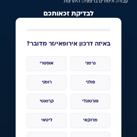
עבודה ולימודים ברומניה: היתרונות
לבדיקת זכאותכם
באיזה דרכון אירופאי/זר מדובר?
גרמני
אוסטרי
פולני
רומני
פורטוגלי
קרואטי
מרוקאי
ליטאי