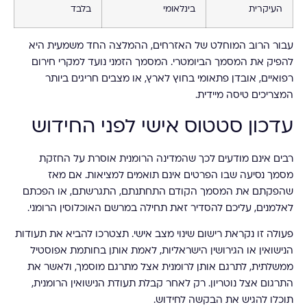
העיקרית
בינלאומי
בלבד
עבור הרוב המוחלט של האזרחים, ההמלצה החד משמעית היא
להפיק את המסמך הביומטרי. המסמך הזמני נועד למקרי חירום
רפואיים, אובדן פתאומי בחוץ לארץ, או מצבים חריגים ביותר
המצריכים טיסה מיידית.
עדכון סטטוס אישי לפני החידוש
רבים אינם מודעים לכך שהמדינה הרומנית אוסרת על החזקת
מסמך נסיעה שבו הפרטים אינם תואמים למציאות. אם מאז
שהפקתם את המסמך הקודם התחתנתם, התגרשתם, או הפכתם
לאלמנים, עליכם להסדיר זאת תחילה במרשם האוכלוסין הרומני.
פעולה זו נקראת רישום שינוי מצב אישי. תצטרכו להביא את תעודות
הנישואין או הגירושין הישראליות, לאמת אותן בחותמת אפוסטיל
ממשלתית, לתרגם אותן לרומנית אצל מתרגם מוסמך, ולאשר את
התרגום אצל נוטריון. רק לאחר קבלת תעודת הנישואין הרומנית,
תוכלו להגיש את הבקשה לחידוש.