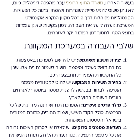
בעשור האחרון,
משרד החוץ הרומני
עבר מהפכה דיגיטלית. כיום,
לא ניתן פשוט להגיע פיזית לשגרירות ולהמתין בתור. כל הפעולות
הקונסולריות מנוהלות דרך פורטל מקוון הנקרא אקונסולט.
המערכת נועדה לייעל את העבודה, לסנן בקשות שאינן עומדות
בתנאי הסף ולחסוך זמן המתנה יקר לאזרחים.
שלבי העבודה במערכת המקוונת
יצירת חשבון משתמש:
יש להירשם למערכת באמצעות
כתובת דואל פעילה וסיסמה. חשוב לשמור נתונים אלו, שכן
כל התקשורת העתידית תתבצע דרכם.
בחירת השירות המבוקש:
יש לנווט לקטגוריית מסמכי
הנסיעה ולבחור בבקשה להפקת מסמך ביומטרי לאזרחים
בוגרים השוהים בחוץ לארץ.
מילוי פרטים אישיים:
המערכת תדרוש הזנה מדויקת של כל
הפרטים, כולל הקוד האישי, שמות ההורים, כתובת המגורים
בישראל והסטטוס המשפחתי.
העלאת מסמכים סרוקים:
יש לצלם או לסרוק באיכות גבוהה
את כל מסמכי התמיכה, כגון תעודת הלידה, תעודת הנישואין