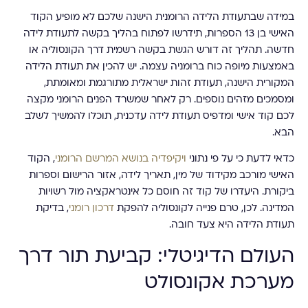
במידה שבתעודת הלידה הרומנית הישנה שלכם לא מופיע הקוד
האישי בן 13 הספרות, תידרשו לפתוח בהליך בקשה לתעודת לידה
חדשה. תהליך זה דורש הגשת בקשה רשמית דרך הקונסוליה או
באמצעות מיופה כוח ברומניה עצמה. יש להכין את תעודת הלידה
המקורית הישנה, תעודת זהות ישראלית מתורגמת ומאומתת,
ומסמכים מזהים נוספים. רק לאחר שמשרד הפנים הרומני מקצה
לכם קוד אישי ומדפיס תעודת לידה עדכנית, תוכלו להמשיך לשלב
הבא.
כדאי לדעת כי על פי נתוני
ויקיפדיה בנושא המרשם הרומני
, הקוד
האישי מורכב מקידוד של מין, תאריך לידה, אזור הרישום וספרות
ביקורת. היעדרו של קוד זה חוסם כל אינטראקציה מול רשויות
המדינה. לכן, טרם פנייה לקונסוליה להפקת
דרכון רומני
, בדיקת
תעודת הלידה היא צעד חובה.
העולם הדיגיטלי: קביעת תור דרך
מערכת אקונסולט