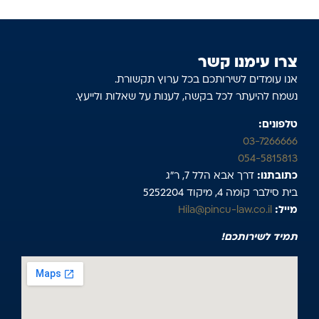
צרו עימנו קשר
אנו עומדים לשירותכם בכל ערוץ תקשורת.
נשמח להיעתר לכל בקשה, לענות על שאלות ולייעץ.
טלפונים:
03-7266666
054-5815813
כתובתנו:
דרך אבא הלל 7, ר”ג
בית סילבר קומה 4, מיקוד 5252204
מייל:
Hila@pincu-law.co.il
תמיד לשירותכם!