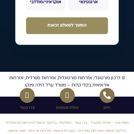
ארגנטינאי
אוקראיני/מולדבי
המשך לשאלון זכאות
© דרכון פורטוגלי, אזרחות פורטוגלית, אזרחות ספרדית, אזרחות
אירופאית בקלי קלות – משרד עו”ד הילה פינקו
חייגו
שלחו ווטסאפ
צרו קשר
מפת אתר
·
אודות המשרד
·
צרו קשר
·
המלצות
·
בדיקת זכאות לאזרחות פורטוגלית
·
בדיקת זכאות לאזרחות ספרדית
·
הצהרת נגישות
·
מדיניות פרטיות
·
תנאי שימוש
·