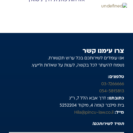
אזרחות פולנית דרך נישואין
צרו עימנו קשר
אנו עומדים לשירותכם בכל ערוץ תקשורת.
נשמח להיעתר לכל בקשה, לענות על שאלות ולייעץ.
טלפונים:
03-7266666
054-5815813
כתובתנו:
דרך אבא הלל 7, ר”ג
בית סילבר קומה 4, מיקוד 5252204
מייל:
Hila@pincu-law.co.il
תמיד לשירותכם!