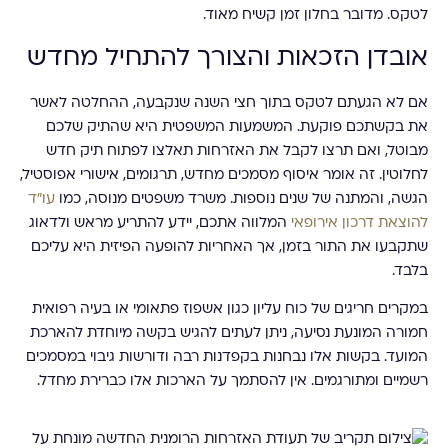
לטקס. מדובר בחלון זמן קשיח מאוד.
אובדן הזכאות והצורך להתחיל מחדש
אם לא הגעתם לטקס בתוך חצי השנה שנקבעה, ההחלטה לאשר
את בקשתכם פוקעת. המשמעות המשפטית היא שהתיק שלכם
מבוטל, ואם תרצו לקבל את האזרחות תאלצו לפתוח תיק חדש
לחלוטין. זה אומר איסוף מסמכים מחדש, תרגומים, אישורי אפוסטיל,
הגשה, והמתנה של שנים נוספות. משרד משפטים מנוסה, כמו
עו"ד
להוצאת דרכון אירופאי
המלווה אתכם, יידע להתריע מראש ולדאוג
שתקבעו את התור בזמן, אך האחריות להופעה הפיזית היא עליכם
בלבד.
במקרים חריגים של כוח עליון כגון אשפוז פתאומי או בעיה רפואית
חמורה המונעת נסיעה, ניתן לעתים להגיש בקשה מיוחדת להארכת
המועד. בקשות אלו נבחנות בקפדנות רבה ודורשות גיבוי במסמכים
רשמיים ומתורגמים. אין להסתמך על הארכות אלו כברירת מחדל.