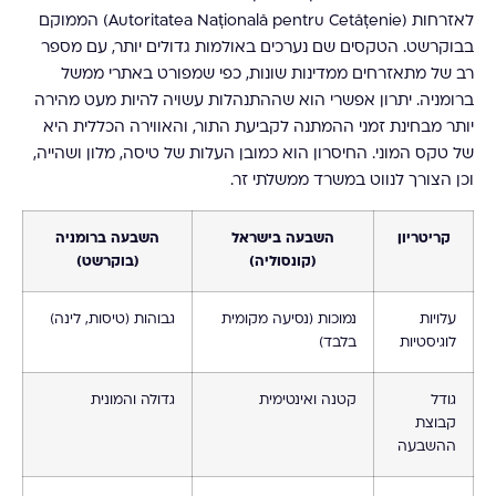
לאזרחות (Autoritatea Națională pentru Cetățenie) הממוקם
בבוקרשט. הטקסים שם נערכים באולמות גדולים יותר, עם מספר
רב של מתאזרחים ממדינות שונות, כפי שמפורט באתרי ממשל
ברומניה. יתרון אפשרי הוא שההתנהלות עשויה להיות מעט מהירה
יותר מבחינת זמני ההמתנה לקביעת התור, והאווירה הכללית היא
של טקס המוני. החיסרון הוא כמובן העלות של טיסה, מלון ושהייה,
וכן הצורך לנווט במשרד ממשלתי זר.
קריטריון
השבעה בישראל
השבעה ברומניה
(קונסוליה)
(בוקרשט)
עלויות
נמוכות (נסיעה מקומית
גבוהות (טיסות, לינה)
לוגיסטיות
בלבד)
גודל
קטנה ואינטימית
גדולה והמונית
קבוצת
ההשבעה