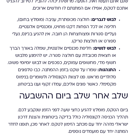
שגם אתם תעשו זאת. הופעה מרושלת יכולה להוביל לסירוב להכניס
אתכם לטקס, אפילו אם המתנתם לו חודשים ארוכים.
לבוש לגברים:
חולצה מכופתרת, עניבה (מומלץ בחום),
חליפה או לכל הפחות ז'קט מחויט, ומכנסיים אלגנטיים.
נעליים סגורות ומצוחצחות הן חובה. אין להגיע בג'ינס, נעלי
ספורט או חולצות טריקו.
לבוש לנשים:
חליפת מכנסיים אלגנטית, שמלה באורך הברך
או חצאית מכובדת עם חולצה סגורה. יש להימנע מלבוש
חשוף מדי, מחשופים עמוקים, כפכפים או לבוש יומיומי פשוט.
התנהגות:
שמרו על שקט בזמן ההמתנה. כבו טלפונים
סלולריים מראש. פנו לצוות הקונסוליה ולשומרים בנימוס
מקסימלי. כאשר פונים אליכם, עמדו זקוף וענו בביטחון.
שלב אחר שלב ביום ההשבעה
ביום הטקס, מומלץ להגיע כחצי שעה לפני הזמן שנקבע לכם.
תהליך הכניסה לקונסוליה כולל בדיקה ביטחונית והצגת דרכון
ישראלי מזהה יחד עם מכתב הזימון לטקס. לאחר מכן, תופנו לחדר
המתנה יחד עם מועמדים נוספים.