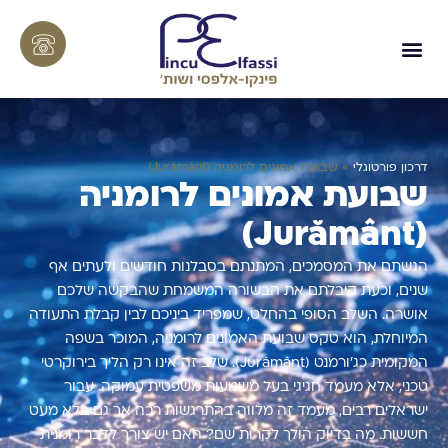
דרכון פורטוגלי
»
שבועת אמונים לרומניה (Jurământ)
שבועת אמונים לרומניה
(Jurământ)
הגשתם את המסמכים, המתנתם בסבלנות חודשים ולעתים אף
שנים, וכעת קיבלתם את הבשורה המשמחת שהבקשה שלכם
אושרה. השלב הסופי בהחלט, שמפריד ביניכם לבין קבלת התעודה
המיוחלת, הוא טקס שבועת האמונים לרומניה, המוכר בשפה
המקומית כג'ורמנט (Jurământ). שלב זה אינו רק הליך בירוקרטי
טכני, אלא מעמד חגיגי בעל משמעות משפטית עמוקה. עבור
ישראלים רבים, מעמד זה מלווה בהתרגשות רבה אך גם בלא מעט
חששות. מה בדיוק הולך לקרות שם? האם יש צורך לדבר רומנית