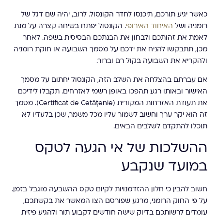
כאשר יגיע תורכם, תיכנסו לחדר הקונסול. לרוב, יהיה שם דגל של
רומניה ושל
האיחוד האירופי
. הקונסול יפתח בשיחה קצרה על מנת
לאמת את זהותכם ולבחון את הבנתכם הבסיסית בשפה. לאחר
מכן, תתבקשו להניח את ידכם על מסמך השבועה או חוקת רומניה
ולהקריא את השבועה בקול רם וברור.
אם עברתם בהצלחה את השלב הזה, הקונסול יחתום על מסמך
האישור ובאותו רגע תהפכו באופן רשמי לאזרחים. תקבלו לידיכם
את תעודת האזרחות המקורית (Certificat de Cetățenie). מסמך
זה הוא יקר ערך וחשוב לשמור עליו מכל משמר, שכן בלעדיו לא
תוכלו להתקדם לשלבים הבאים.
ההשלכות של אי הגעה לטקס
במועד שנקבע
חשוב להבין כי חלון ההזדמנויות לקיום טקס ההשבעה מוגבל בזמן.
על פי החוק הרומני, מרגע שפורסם הצו המאשר את בקשתכם,
עומדים לרשותכם בדיוק שישה חודשים לקבוע תור ולהגיע פיזית