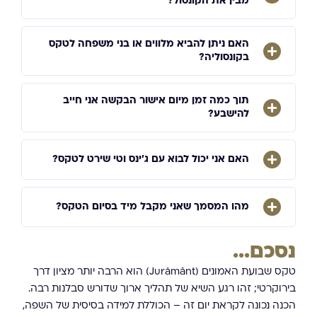
מבין את הקונסול?
האם ניתן להביא מלווים או בני משפחה לטקס
בקונסוליה?
תוך כמה זמן מיום אישור הבקשה אני חייב
להישבע?
האם אני יכול לבוא עם ג'ינס וטי שירט לטקס?
מהו המסמך שאני מקבל מיד בסיום הטקס?
נסכם...
טקס שבועת האמונים (Jurământ) הוא הרבה יותר מציון דרך
בירוקרטי; זהו רגע השיא של תהליך ארוך שדורש סבלנות רבה.
הכנה נכונה לקראת יום זה – הכוללת למידה בסיסית של השפה,