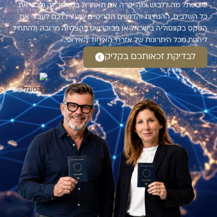
שוטפת? מה ללבוש ומה יקרה אם תאחרו? במאמר זה נפרט את
כל השלבים, ההנחיות והדגשים הקריטיים שיעזרו לכם לעבור את
הטקס בקונסוליה בישראל או בבוקרשט בהצלחה מרובה ולהתחיל
ליהנות מכל היתרונות של אזרחי האיחוד האירופי.
לבדיקת זכאותכם בקליק