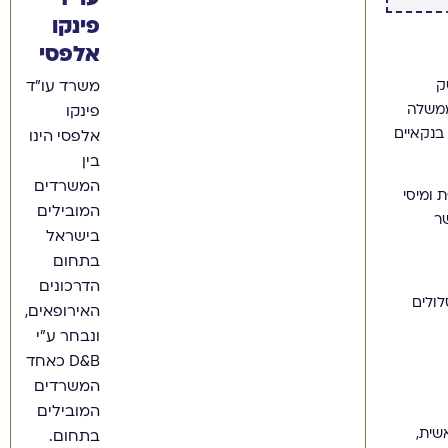
פינקו
אלפסי
ק
משרד עו"ד
ממשלה
פינקו
בנקאיים
אלפסי הינו
בין
המשרדים
 ומיסי
המובילים
ר
בישראל
בתחום
הדרכונים
האירופאים,
ונבחר ע"י
D&B כאחד
המשרדים
המובילים
שית,
בתחום.