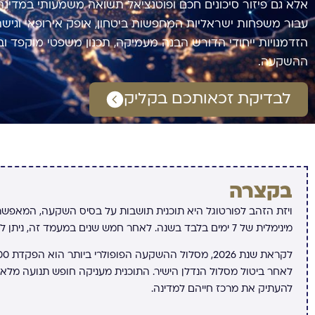
אלא גם פיזור סיכונים חכם ופוטנציאל תשואה משמעותי במדינה
עבור משפחות ישראליות המחפשות ביטחון, אופק אירופאי וגישה ח
הזדמנויות ייחודי הדורש הבנה מעמיקה, תכנון משפטי מוקפד 
ההשקעה.
לבדיקת זכאותכם בקליק
בקצרה
ויזת הזהב לפורטוגל היא תוכנית תושבות על בסיס השקעה, המאפשר
מינימלית של 7 ימים בלבד בשנה. לאחר חמש שנים במעמד זה, ניתן להגיש בקשה לאזרחות פורטוגלית מלאה.
לאחר ביטול מסלול הנדלן הישיר. התוכנית מעניקה חופש תנועה מלא ב
להעתיק את מרכז חייהם למדינה.