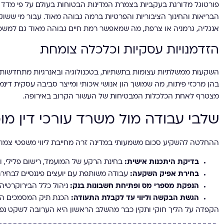
פורטוגל מדורגת בעקביות בצמרת המדינות הבטוחות בעולם על פי מדד 
הבריאות והחינוך הציבוריות והפרטיות ברמה גבוהה מאוד. עבור מי ששוק
אנגליה, גרמניה או צרפת, מה שמאפשר רמת חיים גבוהה מאוד גם למשפ
הזדמנויות עסקיות וכלכלה צומחת
השקעות ממשלתיות עצומות בתשתיות, בטכנולוגיה ובאנרגיות מתחדשות הפ
בהן מרכזי פיתוח, מה שמושך הון אנושי איכותי ומייצר סביבה עסקית די
מצטרף לאחת הכלכלות המבטיחות של העשור הקרוב באירופה.
שלבי עבודה מול משרד עורכי דין מ
ההחלטה להשקיע סכום משמעותי במדינה זרה מחייבת ליווי משפטי צמוד.
בדיקת היתכנות אישית:
בחינת הרקע של המועמד, רישום פלילי, ו
בחירת אפיק השקעה:
עבודה משותפת עם יועצים פיננסיים לבחיר
הנפקת מספרי מס ופתיחת חשבונות בנק:
ניהול כלל הבירוקרטיה מ
הגשת הבקשה וליווי עד לקבלת התעודה:
הכנת תיק המסמכים המלא
הקפדה על הליך חוקי ותקין כבר מהשלב הראשון היא הערובה לשקט נפש