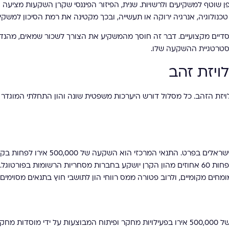
 שוטף למשקיעים ולרשויות. שנית, הפיזור הפיננסי שקרן השקעות מציעה 
לוגיה, אנרגיה ירוקה או תעשייה, ובכך מקטינה את רמת הסיכון למשקיע
וסדיים מקצועיים. דבר זה חוסך מהמשקיע את הצורך לשכור שמאים, מהנדסי
אסטרטגיית ההשקעה שלו.
ויזת זהב
ויזת הזהב. כל מסלול דורש היערכות משפטית שונה והון התחלתי המוגדר 
זהו המסלול המבוקש והפופולרי ביותר כיום בקרב משקיעים בינלאומיים וישראלים בפרט. התנאי המרכזי הוא השקעה 
השקעה מוסדרות. על הקרנות לעמוד בתנאי סף נוקשים, כגון דרישה כי לפחות 60 אחוזים מהון הקרן יושקע בחברות מסחריות הרשומות בפו
מחים מקומיים, ולרוב פטורה ממס רווחי הון לתושבי חוץ בתנאים מסוימים.
חלופה נוספת המעודדת קדמה וטכנולוגיה היא תרומה או השקעה בסך של 500,000 אירו בפעילויות מחקר ופיתוח המבוצעות על ידי מוסדות מח