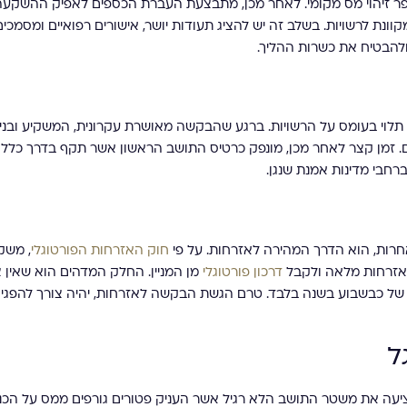
ר זיהוי מס מקומי. לאחר מכן, מתבצעת העברת הכספים לאפיק ההשקעה
נת לרשויות. בשלב זה יש להציג תעודות יושר, אישורים רפואיים ומסמכים
ולהבטיח את כשרות ההליך.
לוי בעומס על הרשויות. ברגע שהבקשה מאושרת עקרונית, המשקיע ובני
ים. זמן קצר לאחר מכן, מונפק כרטיס התושב הראשון אשר תקף בדרך כלל 
רחבי מדינות אמנת שנגן.
חרות, הוא הדרך המהירה לאזרחות. על פי
חוק האזרחות הפורטוגלי
, משק
אזרחות מלאה ולקבל
דרכון פורטוגלי
מן המניין. החלק המדהים הוא שאין צ
 של כבשבוע בשנה בלבד. טרם הגשת הבקשה לאזרחות, יהיה צורך להפגין 
ל
 הציעה את משטר התושב הלא רגיל אשר העניק פטורים גורפים ממס על הכנ