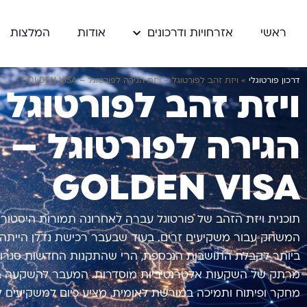
ראשי
אזרחויות ודרכונים
אודות
המלצות
דרכון פורטוגלי
»
ויזת זהב לפורטוגל – ויזת הגירה לפורטוגל – GOLDEN VISA
ויזת זהב לפורטוגל 
הגירה לפורטוגל –
GOLDEN VISA
תוכנית ויזת הזהב של פורטוגל עברה לאחרונה תמורות היסטורי
המשחק עבור משקיעים זרים. בעוד שבעבר רכישת נדלן הייתה
ביותר לקבלת התושבות הנכספת, הרי שהתקנות החדשות סגרו ח
מרתק של השקעות אלטרנטיביות מוסדרות. המעבר להשקעה בקרנ
מחקר ופיתוח ותמיכה במורשת לאומית, מציע כיום למשקיעים לא