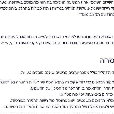
השלום העולמי. אחוז הפשיעה האלימה בה הוא מהנמוכים באירופה, ומער
ל רילוקיישן מלא, עלויות המחיה במדינה נותרו סבירות בהחלט ביחס למדינ
חות עם תקציב מוגדר.
כו את ליסבון ופורטו למרכזי חדשנות עולמיים. חברות טכנולוגיה ענקיות
נמית ותוססת. המשקיע בתוכנית ויזת הזהב אינו רק מקבל מעמד חוקי, אלא
ומחה
 התהליך כולל מספר שלבים קריטיים שאינם סובלים טעויות.
מקור הכספים כדי לוודא עמידה בתנאי הסף של רשויות ההגירה בפורטוגל.
ת הקרן המתאימה ביותר לפרופיל הסיכון של המשקיע.
רחוק באמצעות ייפוי כוח נוטריוני.
, תרגומים משפטיים וייצוג פרונטלי מול רשות ההגירה בפורטוגל.
י ולסיום מוצלח של התהליך תוך השגת התושבות והאזרחות המיוחלת.