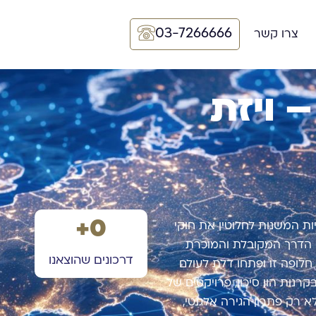
03-7266666
צרו קשר
– ויזת
+
0
ות המשנות לחלוטין את חוקי
 הדרך המקובלת והמוכרת
דרכונים שהוצאנו
לופה זו ופתחו דלת לעולם
ות הון סיכון, פרויקטים של
 רק פתרון הגירה אלגנטי,