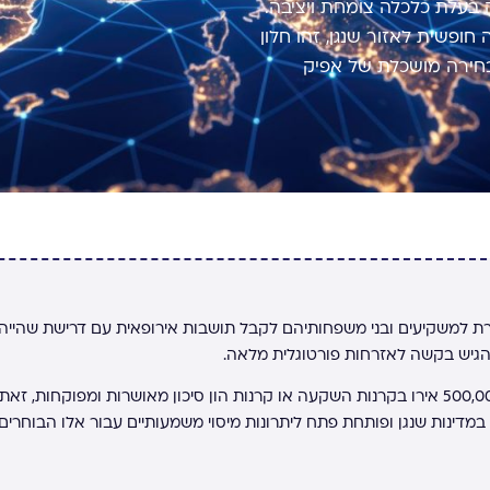
 בעלת כלכלה צומחת ויציבה.
ופשית לאזור שנגן, זהו חלון
ובחירה מושכלת של אפיק
ת למשקיעים ובני משפחותיהם לקבל תושבות אירופאית עם דרישת שהייה
לקראת שנת 2026, מסלול ההשקעה הפופולרי ביותר הוא הפקדת 500,000 אירו בקרנות השקעה או קרנות הון סיכון מאושרות ומפוקחות, זאת
מדינות שנגן ופותחת פתח ליתרונות מיסוי משמעותיים עבור אלו הבוחרים