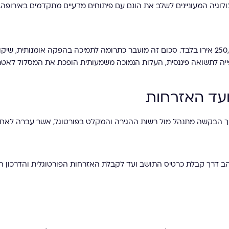
נולוגיה המעוניינים לשלב את הונם עם פיתוחים מדעיים מתקדמים באירופה.
עבור משקיעים פילנתרופים, החוק מציע מסלול בעלות מופחתת של 250,000 אירו בלבד. סכום זה מועבר כתרומה לתמיכה בהפקה אומנותית, 
ייה לתשואה פיננסית, העלות הנמוכה משמעותית הופכת את המסלול לאטר
עד האזרחות
ליך הבקשה מתנהל מול רשות ההגירה והמקלט בפורטוגל, אשר עברה לאחר