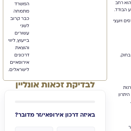
הוא רחב
המשרד
 הבודד.
מתמחה
כבר קרוב
ם ויועצי
לשני
עשורים
בייעוץ, ליווי
והוצאת
דרכונים
בחוק.
אירופאיים
לישראלים.
לבדיקת זכאות אונליין
של 500,000 אירו לפחות בקרנות
רטוגל. היתרון
באיזה דרכון אירופאי/זר מדובר?
קר