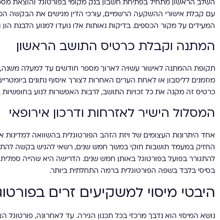
השלב הראשון מתחיל בפתיחת חשבון בנק מקומי בפורטוגל והוצאת מספ
עם קבלת אישורי ההשקעה הרשמיים, עורכי הדין מגישים את הבקשה המקוו
המעידים על מקור הכספים. בדיקות נאותות אלו נועדו למנוע הלבנת הון 
המתנה וקבלת כרטיס התושב הראשון
תקופת ההמתנה לאישור עשויה לארוך מספר חודשים עד למעלה משנה, ת
מוזמנים לליסבון או לאחת הערים האחרות לצורך איסוף נתונים ביומטרי
כרטיס זה מקנה את כל זכויות התושב, לרבות האפשרות לנוע בחופשיות ב
המסלול הישיר לאזרחות ודרכון אירופאי
אחד היתרונות העצומים של ויזת הזהב הפורטוגלית בהשוואה למדינות א
החזיק במעמד תושבות חוקי במשך חמש שנים, רשאי להגיש בקשה להת
להתגורר בפועל בפורטוגל באותן חמש שנים. הדרישה היא שהייה סמלית
בסיסי בלבד בשפה הפורטוגלית ברמה התחלתית ביותר.
היבטי מיסוי למשקיעים זרים בפורטוג
נושא המיסוי הוא נדבך מרכזי בכל תכנון הגירה. עד לאחרונה, פורטוגל