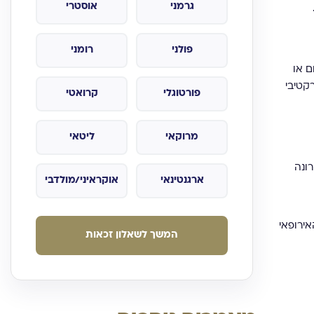
גרמני
אוסטרי
פולני
רומני
שיקום או
קטיבי
פורטוגלי
קרואטי
מרוקאי
ליטאי
ונה
ארגנטינאי
אוקראיני/מולדבי
המשך לשאלון זכאות