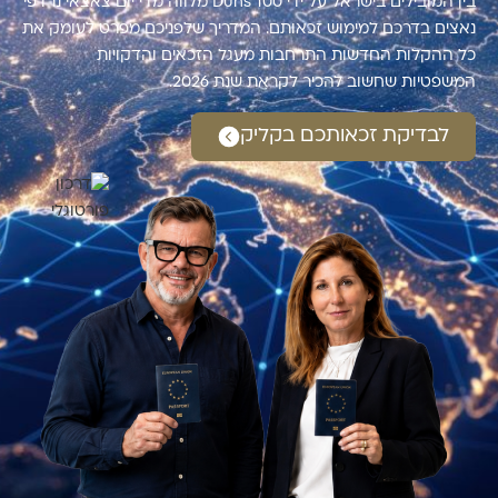
בין המובילים בישראל על ידי Duns 100 מלווה מדי יום צאצאי נרדפי
נאצים בדרכם למימוש זכאותם. המדריך שלפניכם מפרט לעומק את
כל ההקלות החדשות התרחבות מעגל הזכאים והדקויות
המשפטיות שחשוב להכיר לקראת שנת 2026.
לבדיקת זכאותכם בקליק