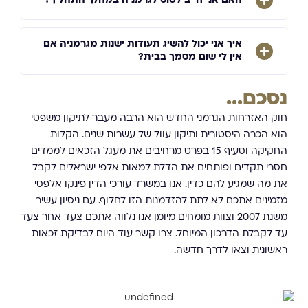
האם אני חייב לטוס לגרמניה במהלך התהליך?
איך אני יכול להשיג תעודות ישנות מגרמניה אם
אין לי שום מסמך בבית?
נסכם...
חוק האזרחות הגרמני החדש הוא הרבה מעבר לתיקון משפטי
הוא הכרה היסטורית ותיקון עוול של עשרות שנים. הקלות
החקיקה וסעיף 15 בפרט מרחיבים את מעגל הזכאים לממדים
חסרי תקדים ופותחים את הדלת למאות אלפי ישראלים לקבל
את מה שמגיע להם כדין. אנו במשרד עורכי הדין פינקו אלפסי
מזמינים אתכם לא לתת להזדמנות הזו לחלוף. עם ניסיון עשיר
משנת 2007 וצוות מומחים מיומן אנו נלווה אתכם צעד אחר צעד
עד לקבלת הדרכון המיוחל. צרו קשר עוד היום לבדיקת זכאות
ראשונית וצאו לדרך חדשה.