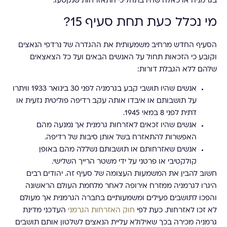
בגרמניה או כאלה שהיו בתהליכי התאזרחות שנקטעו.
מי נכלל כעת תחת סעיף 15?
הסעיף החדש מרחיב משמעותית את ההגדרה של נרדפי הנאצים
וקובע כי הזכאות תחול על האנשים הבאים ועל כל הצאצאים
שלהם ללא הגבלת דורות:
אנשים שהיו תושבי קבע בגרמניה לפני 30 בינואר 1933 וויתרו
על תושבותם או איבדו אותה עקב רדיפה פוליטית גזעית או
דתית לפני 8 במאי 1945.
אנשים שהיו זכאים לאזרחות גרמנית אך נמנעה מהם
האפשרות להתאזרח בשל אותן סיבות של רדיפה.
אנשים שאזרחותם או תושבותם נשללה מהם באופן
קולקטיבי או פרטני על ידי משטר הרייך השלישי.
חשוב להבין את המשמעות העצומה של סעיף זה. יהודים רבים
היגרו לגרמניה ממזרח אירופה לאחר מלחמת העולם הראשונה
והפכו לתושבים פעילים ומשמעותיים בחברה הגרמנית אך מעולם
לא זכו לאזרחות. כעת לפי
חוק האזרחות הגרמני
העדכני מדינת
גרמניה מכירה בכך שאילולא עליית הנאצים לשלטון אותם תושבים