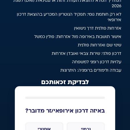
המדריך המלא להוצאת תעודת זהות ארגנטינאית (DNI) לשנת
2026
לא רק חותמת גומי: תפקיד הנוטריון המכריע בהוצאת דרכון
אירופאי
אזרחות פולנית דרך נישואין
אישור תושבות באירופה מול אזרחות: פולין כמשל
שינוי שם ואזרחות פולנית
דרכון פולני: שירות צבאי ואובדן אזרחות
עלויות דרכון רומני למשפחה
עבודה ולימודים ברומניה: היתרונות
לבדיקת זכאותכם
באיזה דרכון אירופאי/זר מדובר?
גרמני
אוסטרי