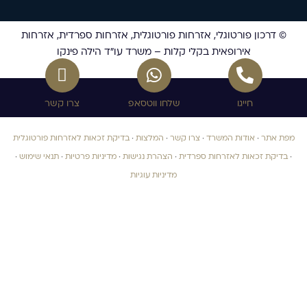
© דרכון פורטוגלי, אזרחות פורטוגלית, אזרחות ספרדית, אזרחות
אירופאית בקלי קלות – משרד עו”ד הילה פינקו
חייגו
שלחו ווטסאפ
צרו קשר
מפת אתר
·
אודות המשרד
·
צרו קשר
·
המלצות
·
בדיקת זכאות לאזרחות פורטוגלית
·
בדיקת זכאות לאזרחות ספרדית
·
הצהרת נגישות
·
מדיניות פרטיות
·
תנאי שימוש
·
מדיניות עוגיות