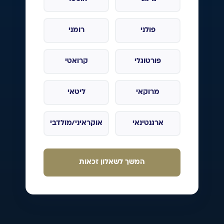
פולני
רומני
פורטוגלי
קרואטי
מרוקאי
ליטאי
ארגנטינאי
אוקראיני/מולדבי
המשך לשאלון זכאות