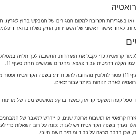
ואטיה
ל (או בשגרירות הקרובה למקום המגורים של המבקש בחוץ לארץ). ה
יות. לאחר אישור ראשוני של השגרירות, התיק נשלח בדואר דיפלו
ים
 ללמוד קרואטית כדי לקבל את האזרחות. התשובה לכך תלויה במסל
על פי החוק המעודכן, מי שמגיש בקשה במסגרת מסלול ההגירה (סעיף 11) פטור לחלוטין מהחובה
ואטיה לאחת הנוחות ביותר עבור זכאים.
לון נערך בשפה הקרואטית ויש לענות נכונה על רוב השאלות כדי לע
 שכן הדבר מראה על כבוד ומותיר רושם חיובי.