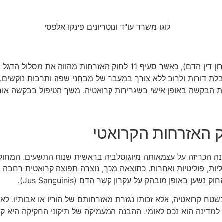
הוצאת אזרחות קרואטית מתבססת בעיקרה על הוכחת קשר דם (עקרון דין הד
וקטובר 1991 לקבל אזרחות, ללא הגבלת דורות ולרוב ללא צורך במעבר של מבחני שפה 
גשת הבקשה באופן אישי בשגרירות קרואטיה. משך הטיפול בבקשה אור
 האזרחות הקרואטי
נה הכריזה על עצמאותה מיוגוסלביה בראשית שנות התשעים. המחוק
ת, פוליטיות ואחרות. כתוצאה מכך, נוצרה תפוצה קרואטית רחבה ב
אופן מובהק על עקרון קשר הדם (Jus Sanguinis).
 בשטח קרואטיה, אלא זכותו נגזרת מאזרחותם של הוריו או אבותיו.
מדינה הוא נכס לאומי. ההבנה המעמיקה של תיקוני החקיקה היא קרי