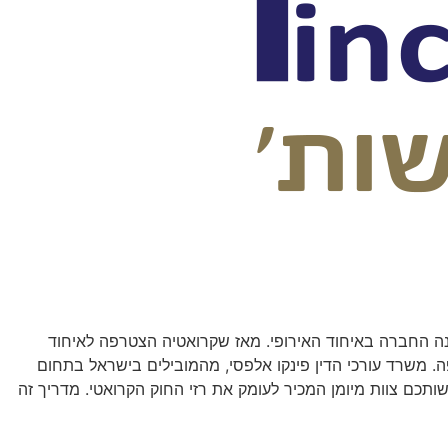
ה החברה באיחוד האירופי. מאז שקרואטיה הצטרפה לאיחוד
פה. משרד עורכי הדין פינקו אלפסי, מהמובילים בישראל בתחום
צעד בנבכי הבירוקרטיה הקרואטית. כמשרד ותיק המדורג על ידי Duns 100, אנו מעמידים לרשותכם צוות מיומן המכיר לעומק את רזי החוק הקרואטי. מדריך זה