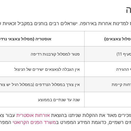
ה
ס למדינות אחרות באירופה. ישראלים רבים בוחנים במקביל זכאויות
סלול צאצאים)
אוסטריה (מסלול צאצאי נרדפ
ף 11)
פטור למסלול קורבנות רדיפה
 ההגירה
אין הגבלה לצאצאים ישירים של הניצול
רחות קיימת
אין צורך במסלול הנרדפים (במסלול רגיל יש צור
שנה עד שנתיים בממוצע
זכירים מאוד את ההקלות שניתנו בהוצאת
אזרחות אוסטרית
עבור צאצ
מים רשמיים, כדוגמת המידע המפורט ב
משרד הפנים הקרואטי
המפרט 