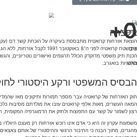
+
0
בקצרה
נים
את שטח קרואטיה לפני ה־8 בא
הכנת תיק משפטי מדוקדק הכולל תרגומים ואישורים נוטריוניים, וה
אנו
הרשויות בזאגרב.
הבסיס המשפטי ורקע היסטורי לחוק
חוק האזרחות של קרואטיה עבר מספר תמורות ותיקונים מאז שהמדי
המאה העשרים, מאות אלפי קרואטים עזבו את מולדתם מסיבות כלכליו
רצון לשמור על קשר עם התפוצות ולחזק את הדמוגרפיה המקומית, החוק נשען ב
משמעות עקרון זה היא כי אדם אינו רוכש אזרחות רק מעצם היוולדו
מהגרים, מתוך הבנה כי החיבור הרגשי וההיסטורי של אותם צאצאים ל