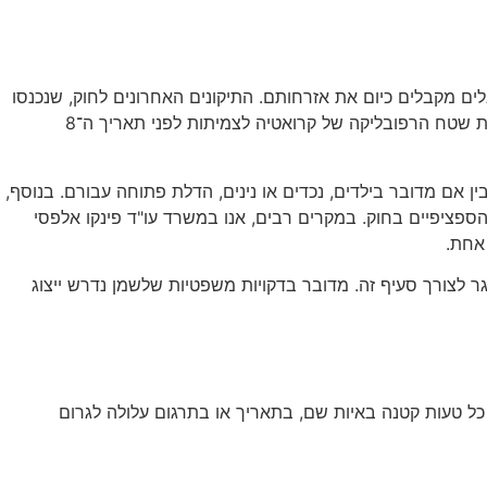
ע המרכזי שדרכו רוב הישראלים מקבלים כיום את אזרחותם. התיקונים האחרונים לחוק, שנכנסו
לתוקף בינואר 2020, הסירו חסמים משמעותיים והפכו את הסעיף לנגיש מתמיד. על פי סעיף זה, מהגר קרואטי מוגדר כאדם אשר עזב את שטח הרפובליקה של קרואטיה לצמיתות לפני תאריך ה־8
ורות. בין אם מדובר בילדים, נכדים או נינים, הדלת פתוחה עבורם. בנוסף,
פציפיים בחוק. במקרים רבים, אנו במשרד עו"ד פינקו אלפסי
אחת.
גר לצורך סעיף זה. מדובר בדקויות משפטיות שלשמן נדרש ייצוג
כל טעות קטנה באיות שם, בתאריך או בתרגום עלולה לגרום