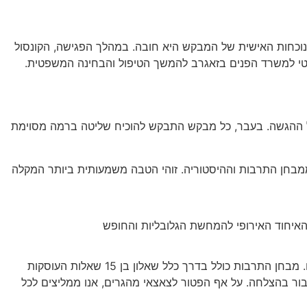
נוכחות האישית של המבקש היא חובה. במהלך הפגישה, הקונסול
מטי למשרד הפנים בזאגרב להמשך הטיפול והבחינה המשפטית.
ול ההגשה. בעבר, כל מבקש התבקש להוכיח שליטה ברמה מסוימת
 להוכיח ידע בשפה הקרואטית ופטור ממבחן התרבות וההיסטוריה. זוהי הטבה משמעותית ביותר המקלה
לעומת זאת, מי שמגיש בקשה על בסיס התאזרחות רגילה, נישואין לאזרח קרואטי או תושבות ארוכת שנים, כן יידרש למעבר של המבחנים. מבחן התרבות כולל בדרך כלל שאלון בן 15 שאלות העוסקות
בור בהצלחה. על אף הפטור לצאצאי מהגרים, אנו ממליצים לכל