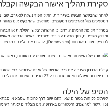
סקירת תהליך אישור הבקשה וקבלת
לאחר שהבקשה הוגשה בשגרירות, התיק הפיזי נשלח לזאגרב. שם, צו
המסמכים מול הארכיונים המקומיים ומוודאים שהמבקש אינו מהווה סכ
ומדויק משפטית, תוך מניעת עיכובים מיותרים. כאשר הבקשה מאושר
להנפיק תעודת אזרחות (Domovnica), לרשום את הלידה במרשם האוכלוסין המקומי, ולהגיש בקשה להנפקת דרכון ותעודת זהות קרואטית ביומטרית.
קבלת הדרכון מעניקה את כלל הזכויות של אזרח אירופאי. כפי שמוגד
הבריאות וההשכלה המסובסדות בכל 27 מדינות האיחוד. זהו כלי רב עוצמה לפיתוח אישי, מקצועי ועסקי בקנה מידה בינלאומי.
הטיפ של הילה
לעיתים לקוחות בטוחים שאין להם שום דרך להוכיח שסבא או סבתא 
נכון וגישה למרשמים היסטוריים באירופה, אנו מצליחים לאתר רשומו