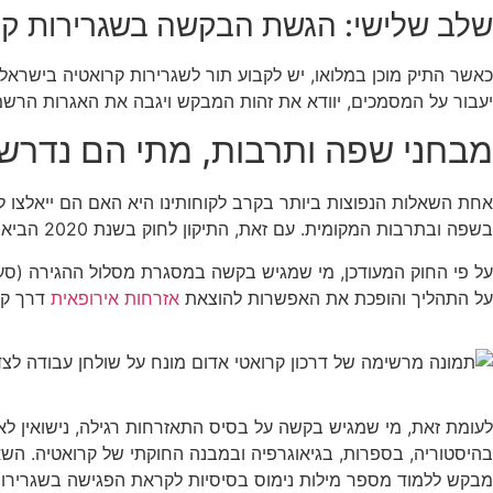
שלב שלישי: הגשת הבקשה בשגרירות קר
כאשר התיק מוכן במלואו, יש לקבוע תור לשגרירות קרואטיה בישרא
יעבור על המסמכים, יוודא את זהות המבקש ויגבה את האגרות הרשמ
מבחני שפה ותרבות, מתי הם נדרש
אחת השאלות הנפוצות ביותר בקרב לקוחותינו היא האם הם ייאלצו
בשפה ובתרבות המקומית. עם זאת, התיקון לחוק בשנת 2020 הביא עמו הקלה דרמטית עבור צאצאי מהגרים שניגשים תחת סעיף 11.
על התהליך והופכת את האפשרות להוצאת
אזרחות אירופאית
דרך קר
בהיסטוריה, בספרות, בגיאוגרפיה ובמבנה החוקתי של קרואטיה. השא
מבקש ללמוד מספר מילות נימוס בסיסיות לקראת הפגישה בשגרירות,