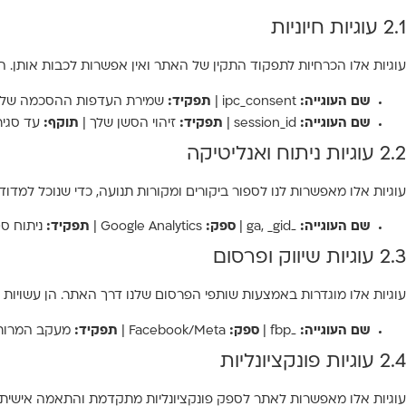
2.1 עוגיות חיוניות
עוגיות אלו הכרחיות לתפקוד התקין של האתר ואין אפשרות לכבות אותן. הן
שם העוגייה:
ipc_consent |
תפקיד:
שמירת העדפות ההסכמה שלך
שם העוגייה:
session_id |
תפקיד:
זיהוי הסשן שלך |
תוקף:
עד סגיר
2.2 עוגיות ניתוח ואנליטיקה
עוגיות אלו מאפשרות לנו לספור ביקורים ומקורות תנועה, כדי שנוכל למדוד 
שם העוגייה:
_ga, _gid |
ספק:
Google Analytics |
תפקיד:
ניתוח סט
2.3 עוגיות שיווק ופרסום
עוגיות אלו מוגדרות באמצעות שותפי הפרסום שלנו דרך האתר. הן עשויות ל
שם העוגייה:
_fbp |
ספק:
Facebook/Meta |
תפקיד:
מעקב המרות 
2.4 עוגיות פונקציונליות
עוגיות אלו מאפשרות לאתר לספק פונקציונליות מתקדמת והתאמה אישית,