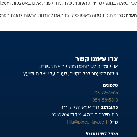
לכל שאלה בנוגע למדיניות העוגיות שלנו, ניתן לפנות אלינו באמצעות urishahaff@gmail.com.
הערה:
מדיניות זו נוסחה באופן כללי בהתאם להנחיות הרשות להגנת הפרטי
צרו עימנו קשר
אנו עומדים לשירותכם בכל ערוץ תקשורת.
נשמח להיעתר לכל בקשה, לענות על שאלות ולייעץ.
טלפונים:
03-7266666
054-5815813
כתובתנו:
דרך אבא הלל 7, ר”ג
בית סילבר קומה 4, מיקוד 5252204
מייל:
Hila@pincu-law.co.il
תמיד לשירותכם!