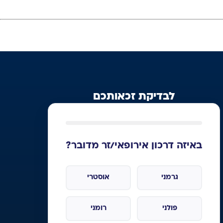
לבדיקת זכאותכם
באיזה דרכון אירופאי/זר מדובר?
גרמני
אוסטרי
פולני
רומני